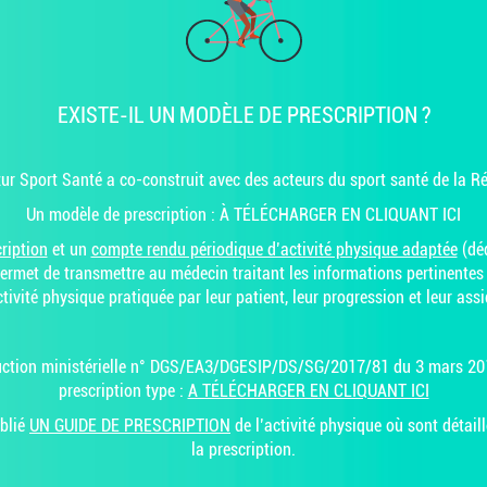
EXISTE-IL UN MODÈLE DE PRESCRIPTION ?
ur Sport Santé a co-construit avec des acteurs du sport santé de la 
Un modèle de prescription :
À TÉLÉCHARGER EN CLIQUANT ICI
cription
et un
compte rendu périodique d’activité physique adaptée
(déd
permet de transmettre au médecin traitant les informations pertinentes 
ctivité physique pratiquée par leur patient, leur progression et leur assi
truction ministérielle n° DGS/EA3/DGESIP/DS/SG/2017/81 du 3 mars 20
prescription type :
A TÉLÉCHARGER EN CLIQUANT ICI
blié
UN GUIDE DE PRESCRIPTION
de l’activité physique où sont détai
la prescription.