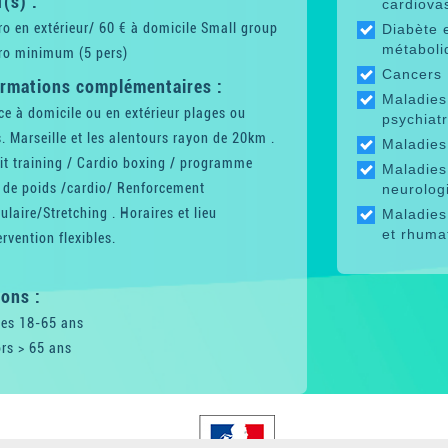
f(s) :
cardiova
o en extérieur/ 60 € à domicile Small group
Diabète 
métaboli
ro minimum (5 pers)
Cancers
ormations complémentaires :
Maladies
e à domicile ou en extérieur plages ou
psychiat
. Marseille et les alentours rayon de 20km .
Maladies 
it training / Cardio boxing / programme
Maladies
 de poids /cardio/ Renforcement
neurolog
laire/Stretching . Horaires et lieu
Maladies
et rhuma
ervention flexibles.
ons :
tes 18-65 ans
rs > 65 ans