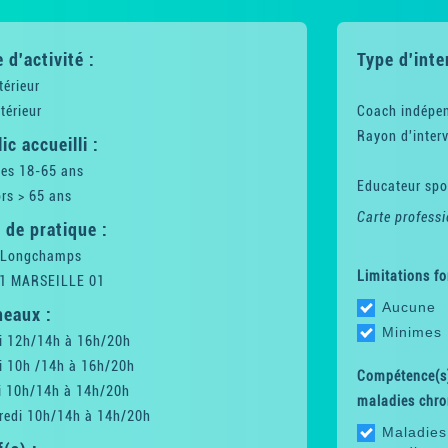
 d'activité :
Type d'inte
térieur
térieur
Coach indépe
Rayon d'interv
ic accueilli :
tes 18-65 ans
Educateur spor
rs > 65 ans
Carte professi
 de pratique :
 Longchamps
Limitations fo
1 MARSEILLE 01
Aucune
neaux :
Minimes
i 12h/14h à 16h/20h
i 10h /14h à 16h/20h
Compétence(s)
i 10h/14h à 14h/20h
maladies chro
redi 10h/14h à 14h/20h
Maladies