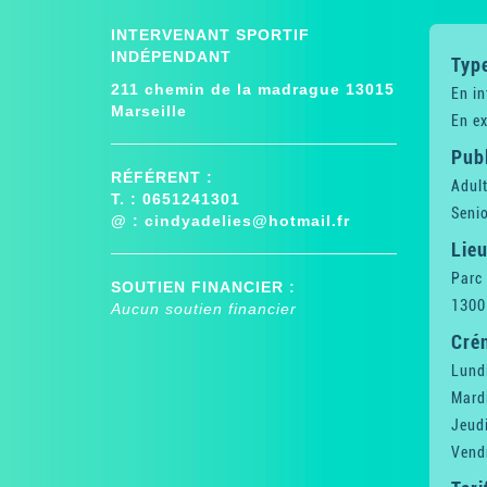
INTERVENANT SPORTIF
INDÉPENDANT
Type
211 chemin de la madrague 13015
En in
Marseille
En ex
Publ
RÉFÉRENT :
Adul
T. : 0651241301
Senio
@ :
cindyadelies@hotmail.fr
Lieu
Parc
SOUTIEN FINANCIER :
1300
Aucun soutien financier
Cré
Lund
Mard
Jeud
Vend