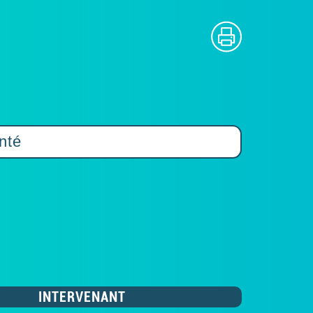
nté
INTERVENANT