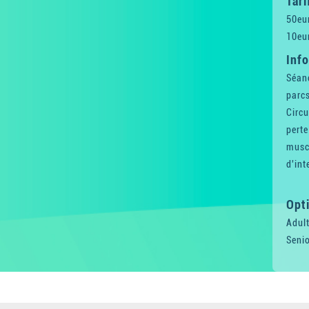
Tari
50eur
10eu
Inf
Séanc
parcs
Circu
perte
muscu
d'int
Opti
Adul
Senio