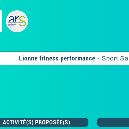
Lionne fitness performance
- Sport Sa
ACTIVITÉ(S) PROPOSÉE(S)