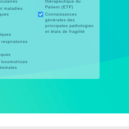
sculaires
thérapeutique du
Patient (ETP)
et maladies
ques
Connaissances
générales des
principales pathologies
et états de fragilité
riques
respiratoires
iques
 locomotrices
tismales