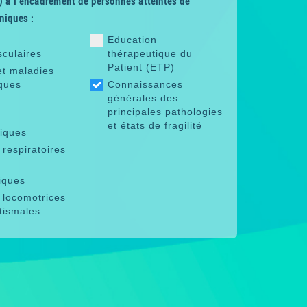
 à l'encadrement de personnes atteintes de
niques :
Education
sculaires
thérapeutique du
Patient (ETP)
et maladies
ques
Connaissances
générales des
principales pathologies
et états de fragilité
riques
respiratoires
iques
 locomotrices
tismales