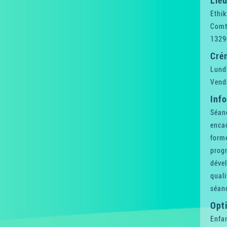
Lieu
Ethik
Comt
1329
Cré
Lundi
Vendr
Inf
Séanc
encad
formé
prog
dével
quali
séanc
Opti
Enfan