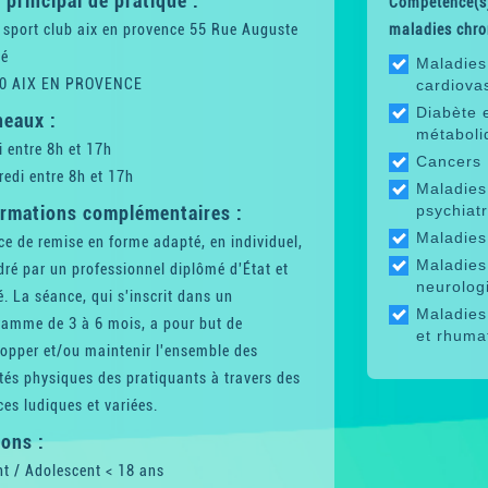
 principal de pratique :
Compétence(s)
 sport club aix en provence 55 Rue Auguste
maladies chro
é
Maladies
0 AIX EN PROVENCE
cardiova
Diabète 
neaux :
métaboli
 entre 8h et 17h
Cancers
edi entre 8h et 17h
Maladies
ormations complémentaires :
psychiat
Maladies 
e de remise en forme adapté, en individuel,
Maladies
ré par un professionnel diplômé d'État et
neurolog
. La séance, qui s'inscrit dans un
Maladies
ramme de 3 à 6 mois, a pour but de
et rhuma
opper et/ou maintenir l'ensemble des
tés physiques des pratiquants à travers des
es ludiques et variées.
ons :
t / Adolescent < 18 ans