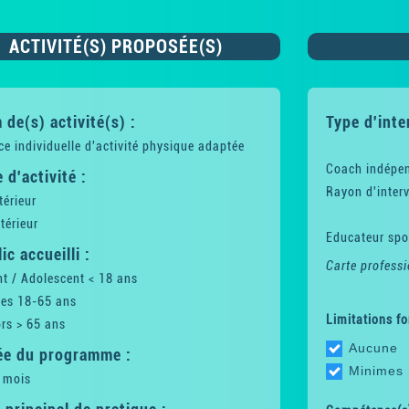
ACTIVITÉ(S) PROPOSÉE(S)
de(s) activité(s) :
Type d'inte
e individuelle d'activité physique adaptée
Coach indépe
 d'activité :
Rayon d'interv
térieur
térieur
Educateur spor
ic accueilli :
Carte professi
t / Adolescent < 18 ans
tes 18-65 ans
Limitations fo
rs > 65 ans
Aucune
ée du programme :
Minimes
 mois