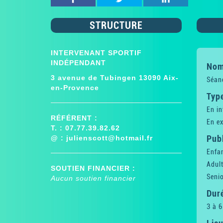
STRUCTURE
INTERVENANT SPORTIF
INDÉPENDANT
Nom 
3 avenue de Tubingen 13090 Aix-
Séanc
en-Provence
Type
En in
RÉFÉRENT :
En ex
T. : 07.77.39.82.62
Publ
@ :
julienscott@hotmail.fr
Enfan
Adul
SOUTIEN FINANCIER :
Senio
Aucun soutien financier
Dur
3 à 6