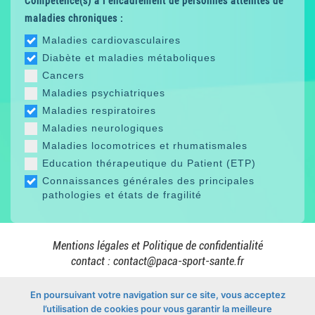
Compétence(s) à l'encadrement de personnes atteintes de
maladies chroniques :
Maladies cardiovasculaires
Diabète et maladies métaboliques
Cancers
Maladies psychiatriques
Maladies respiratoires
Maladies neurologiques
Maladies locomotrices et rhumatismales
Education thérapeutique du Patient (ETP)
Connaissances générales des principales
pathologies et états de fragilité
Mentions légales et Politique de confidentialité
contact :
contact@paca-sport-sante.fr
En poursuivant votre navigation sur ce site, vous acceptez
l’utilisation de cookies pour vous garantir la meilleure
En collaboration avec