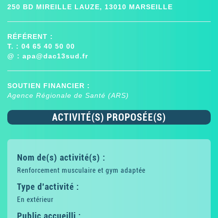
250 BD MIREILLE LAUZE, 13010 MARSEILLE
RÉFÉRENT :
T. : 04 65 40 50 00
@ :
apa@dac13sud.fr
SOUTIEN FINANCIER :
Agence Régionale de Santé (ARS)
ACTIVITÉ(S) PROPOSÉE(S)
Nom de(s) activité(s) :
Renforcement musculaire et gym adaptée
Type d'activité :
En extérieur
Public accueilli :