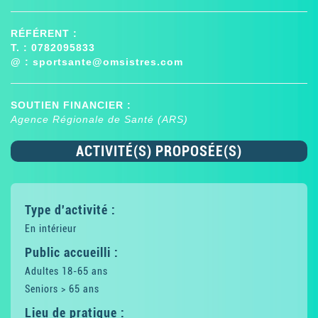
RÉFÉRENT :
T. : 0782095833
@ :
sportsante@omsistres.com
SOUTIEN FINANCIER :
Agence Régionale de Santé (ARS)
ACTIVITÉ(S) PROPOSÉE(S)
Type d'activité :
En intérieur
Public accueilli :
Adultes 18-65 ans
Seniors > 65 ans
Lieu de pratique :