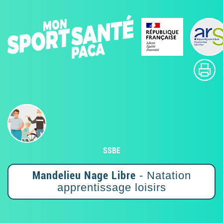
SSBE
Mandelieu Nage Libre
- Natation
apprentissage loisirs