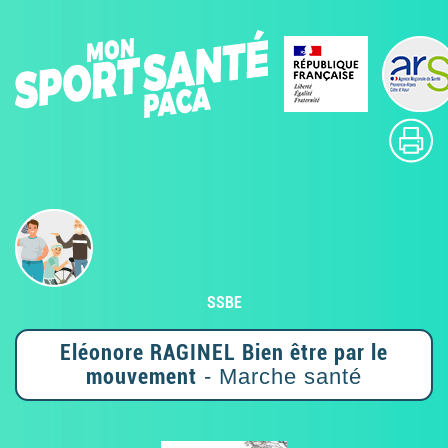
SSBE
Eléonore RAGINEL Bien être par le
mouvement
- Marche santé