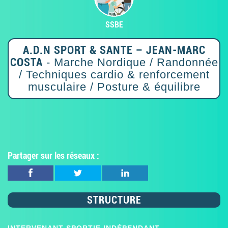
SSBE
A.D.N SPORT & SANTE – JEAN-MARC
COSTA
- Marche Nordique / Randonnée
/ Techniques cardio & renforcement
musculaire / Posture & équilibre
Partager sur les réseaux :
STRUCTURE