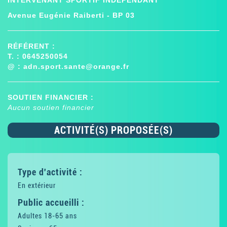
INTERVENANT SPORTIF INDÉPENDANT
Avenue Eugénie Raiberti - BP 03
RÉFÉRENT :
T. : 0645250054
@ :
adn.sport.sante@orange.fr
SOUTIEN FINANCIER :
Aucun soutien financier
ACTIVITÉ(S) PROPOSÉE(S)
Type d'activité :
En extérieur
Public accueilli :
Adultes 18-65 ans