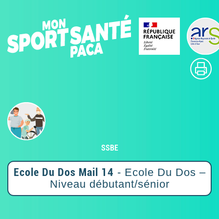
SSBE
Ecole Du Dos Mail 14
- Ecole Du Dos –
Niveau débutant/sénior