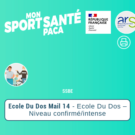
SSBE
Ecole Du Dos Mail 14
- Ecole Du Dos –
Niveau confirmé/intense