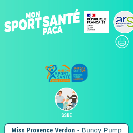
SSBE
Miss Provence Verdon
- Bungy Pump