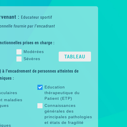
rvenant :
Educateur sportif
onnelle fournie par l'encadrant
nctionnelles prises en charge :
Modérées
TABLEAU
Sévères
 à l'encadrement de personnes atteintes de
niques :
Education
sculaires
thérapeutique du
Patient (ETP)
et maladies
ques
Connaissances
générales des
principales pathologies
et états de fragilité
riques