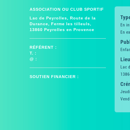
ASSOCIATION OU CLUB SPORTIF
Type
Lac de Peyrolles, Route de la
Durance, Ferme les tilleuls,
En in
13860 Peyrolles en Provence
En ex
Publ
RÉFÉRENT :
Enfan
T. :
Lieu
@ :
Lac d
1386
SOUTIEN FINANCIER :
Cré
Jeud
Vend