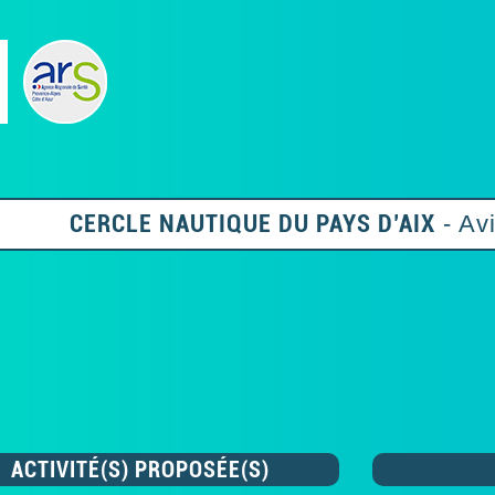
CERCLE NAUTIQUE DU PAYS D’AIX
- Av
ACTIVITÉ(S) PROPOSÉE(S)