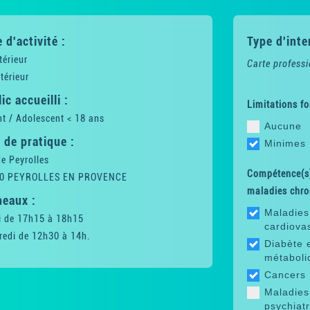
 d'activité :
Type d'inte
térieur
Carte professi
térieur
ic accueilli :
Limitations fo
t / Adolescent < 18 ans
Aucune
 de pratique :
Minimes
e Peyrolles
Compétence(s)
0 PEYROLLES EN PROVENCE
maladies chro
neaux :
Maladies
i de 17h15 à 18h15
cardiova
redi de 12h30 à 14h.
Diabète 
métaboli
Cancers
Maladies
psychiat