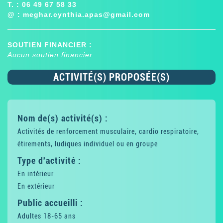
T. : 06 49 67 58 33
@ :
meghar.cynthia.apas@gmail.com
SOUTIEN FINANCIER :
Aucun soutien financier
ACTIVITÉ(S) PROPOSÉE(S)
Nom de(s) activité(s) :
Activités de renforcement musculaire, cardio respiratoire,
étirements, ludiques individuel ou en groupe
Type d'activité :
En intérieur
En extérieur
Public accueilli :
Adultes 18-65 ans