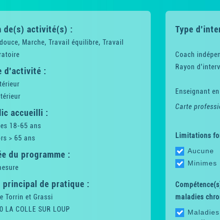
de(s) activité(s) :
Type d'inte
ouce, Marche, Travail équilibre, Travail
ratoire
Coach indépe
Rayon d'interv
 d'activité :
térieur
Enseignant en
térieur
Carte professi
ic accueilli :
tes 18-65 ans
Limitations fo
rs > 65 ans
Aucune
ée du programme :
Minimes
mesure
 principal de pratique :
Compétence(s)
e Torrin et Grassi
maladies chro
0 LA COLLE SUR LOUP
Maladies