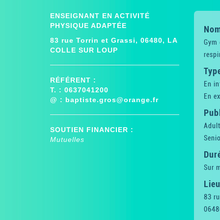
ENSEIGNANT EN ACTIVITÉ
PHYSIQUE ADAPTÉE
Nom 
83 rue Torrin et Grassi, 06480, LA
Gym d
COLLE SUR LOUP
respi
Type
RÉFÉRENT :
En in
T. : 0637041200
En ex
@ :
baptiste.gros@orange.fr
Publ
Adul
SOUTIEN FINANCIER :
Senio
Mutuelles
Dur
Sur 
Lieu
83 ru
0648