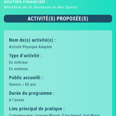
SOUTIEN FINANCIER :
Ministère de la Jeunesse et des Sports
ACTIVITÉ(S) PROPOSÉE(S)
Nom de(s) activité(s) :
Activité Physique Adaptée
Type d'activité :
En intérieur
En extérieur
Public accueilli :
Seniors > 65 ans
Durée du programme :
A l'année
Lieu principal de pratique :
Complexe jean Jacques Marcel, 5 boulevard Just Marie