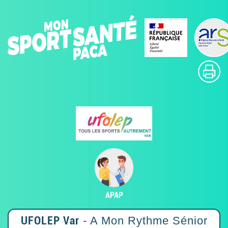
APAP
UFOLEP Var
- A Mon Rythme Sénior