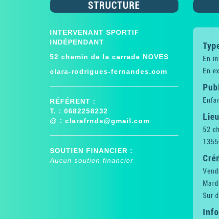
STRUCTURE
INTERVENANT SPORTIF
INDÉPENDANT
Type
52 chemin de la carrade NOVES
En in
En ex
clara-rodrigues-fernandes.com
Publ
Enfan
RÉFÉRENT :
T. : 0682258232
Lieu
@ :
clarafrnds@gmail.com
52 ch
1355
SOUTIEN FINANCIER :
Cré
Aucun soutien financier
Vend
Mard
Sur 
Inf