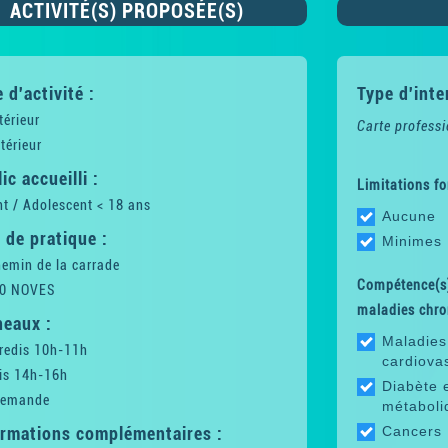
ACTIVITÉ(S) PROPOSÉE(S)
 d'activité :
Type d'inte
térieur
Carte professi
térieur
ic accueilli :
Limitations fo
t / Adolescent < 18 ans
Aucune
 de pratique :
Minimes
emin de la carrade
Compétence(s)
0 NOVES
maladies chro
neaux :
Maladies
redis 10h-11h
cardiova
is 14h-16h
Diabète 
demande
métaboli
ormations complémentaires :
Cancers