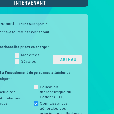
INTERVENANT
rvenant :
Educateur sportif
onnelle fournie par l'encadrant
nctionnelles prises en charge :
Modérées
TABLEAU
Sévères
 à l'encadrement de personnes atteintes de
niques :
Education
sculaires
thérapeutique du
Patient (ETP)
et maladies
ques
Connaissances
générales des
principales pathologies