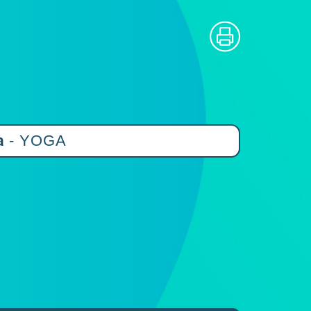
a
- YOGA