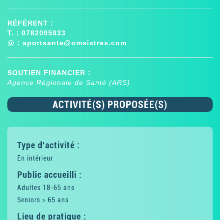
RÉFÉRENT :
T. : 0782095833
@ :
sportsante@omsistres.com
SOUTIEN FINANCIER :
Agence Régionale de Santé (ARS)
ACTIVITÉ(S) PROPOSÉE(S)
Type d'activité :
En intérieur
Public accueilli :
Adultes 18-65 ans
Seniors > 65 ans
Lieu de pratique :