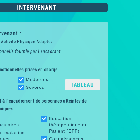
INTERVENANT
rvenant :
 Activité Physique Adaptée
onnelle fournie par l'encadrant
nctionnelles prises en charge :
Modérées
TABLEAU
Sévères
 à l'encadrement de personnes atteintes de
niques :
Education
sculaires
thérapeutique du
Patient (ETP)
et maladies
ques
Connaissances