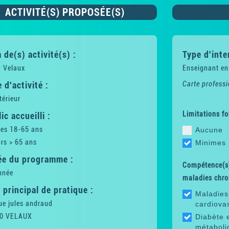
ACTIVITÉ(S) PROPOSÉE(S)
de(s) activité(s) :
Type d'inte
 Velaux
Enseignant en
 d'activité :
Carte professi
térieur
Limitations fo
ic accueilli :
tes 18-65 ans
Aucune
rs > 65 ans
Minimes
ée du programme :
Compétence(s)
nnée
maladies chro
 principal de pratique :
Maladies
ue jules andraud
cardiova
0 VELAUX
Diabète 
métaboli