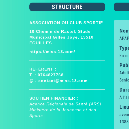
STRUCTURE
ASSOCIATION OU CLUB SPORTIF
Nom 
10 Chemin de Rastel, Stade
Municipal Gilles Joye, 13510
APAP
EGUILLES
Type
https://miss-13.com/
En in
Publ
RÉFÉRENT :
Adul
T. : 0764827768
Senio
@ :
contact@miss-13.com
Dur
A l'a
SOUTIEN FINANCIER :
Agence Régionale de Santé (ARS)
Lieu
Ministère de la Jeunesse et des
aven
Sports
1388