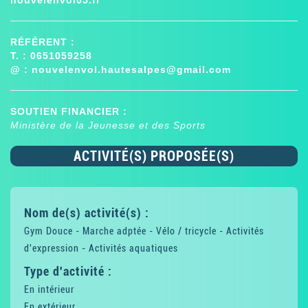
RÉFÉRENT :
T. : 0651059258
@ :
nouvelenvol.hautesalpes@gmail.com
SOUTIEN FINANCIER :
Ministère de la Jeunesse et des Sports
ACTIVITÉ(S) PROPOSÉE(S)
Nom de(s) activité(s) :
Gym Douce - Marche adptée - Vélo / tricycle - Activités
d'expression - Activités aquatiques
Type d'activité :
En intérieur
En extérieur