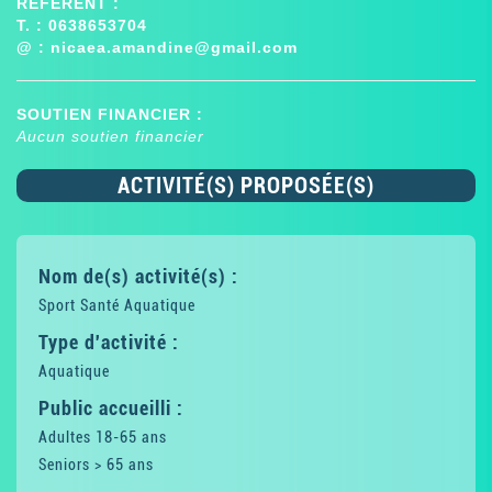
RÉFÉRENT :
T. : 0638653704
@ :
nicaea.amandine@gmail.com
SOUTIEN FINANCIER :
Aucun soutien financier
ACTIVITÉ(S) PROPOSÉE(S)
Nom de(s) activité(s) :
Sport Santé Aquatique
Type d'activité :
Aquatique
Public accueilli :
Adultes 18-65 ans
Seniors > 65 ans