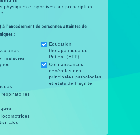
entaire
és physiques et sportives sur prescription
 »
 à l'encadrement de personnes atteintes de
niques :
Education
sculaires
thérapeutique du
Patient (ETP)
et maladies
ques
Connaissances
générales des
principales pathologies
et états de fragilité
riques
respiratoires
iques
 locomotrices
tismales