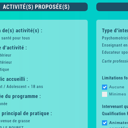
ACTIVITÉ(S) PROPOSÉE(S)
de(s) activité(s) :
Type d'inte
 santé pour tous
Psychomotric
Enseignant en
 d'activité :
Educateur spor
térieur
Carte professi
térieur
tique
Limitations fo
ic accueilli :
t / Adolescent < 18 ans
Aucune
Minimes
ée du programme :
nnée
Intervenant qua
 principal de pratique :
Qualification 
avenue de grasse
Animateu