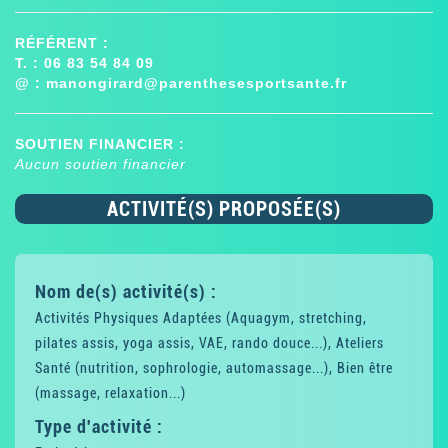
RÉFÉRENT :
T. : 06 83 54 84 09
@ :
manongirard@parenthesesportsante.fr
SOUTIEN FINANCIER :
Aucun soutien financier
ACTIVITÉ(S) PROPOSÉE(S)
Nom de(s) activité(s) :
Activités Physiques Adaptées (Aquagym, stretching,
pilates assis, yoga assis, VAE, rando douce...), Ateliers
Santé (nutrition, sophrologie, automassage...), Bien être
(massage, relaxation...)
Type d'activité :