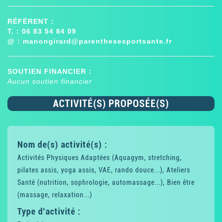
RÉFÉRENT :
T. : 06 83 54 84 09
@ :
manongirard@parenthesesportsante.fr
SOUTIEN FINANCIER :
Aucun soutien financier
ACTIVITÉ(S) PROPOSÉE(S)
Nom de(s) activité(s) :
Activités Physiques Adaptées (Aquagym, stretching,
pilates assis, yoga assis, VAE, rando douce...), Ateliers
Santé (nutrition, sophrologie, automassage...), Bien être
(massage, relaxation...)
Type d'activité :