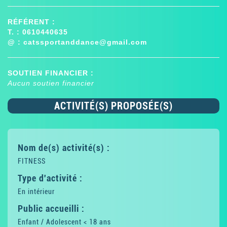
RÉFÉRENT :
T. : 0610440635
@ :
catssportanddance@gmail.com
SOUTIEN FINANCIER :
Aucun soutien financier
ACTIVITÉ(S) PROPOSÉE(S)
Nom de(s) activité(s) :
FITNESS
Type d'activité :
En intérieur
Public accueilli :
Enfant / Adolescent < 18 ans