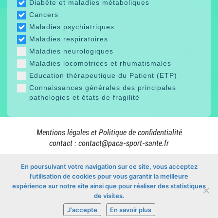
Diabète et maladies métaboliques
Cancers
Maladies psychiatriques
Maladies respiratoires
Maladies neurologiques
Maladies locomotrices et rhumatismales
Education thérapeutique du Patient (ETP)
Connaissances générales des principales
pathologies et états de fragilité
Mentions légales et Politique de confidentialité
contact :
contact@paca-sport-sante.fr
En poursuivant votre navigation sur ce site, vous acceptez
l’utilisation de cookies pour vous garantir la meilleure
En collaboration avec
expérience sur notre site ainsi que pour réaliser des statistiques
de visites.
J'accepte
En savoir plus
© Copyright 2026 -
Mon Sport Santé PACA