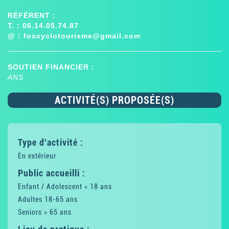
RÉFÉRENT :
T. : 06.14.05.74.87
@ :
foscyclotourisme@gmail.com
SOUTIEN FINANCIER :
ANS
ACTIVITÉ(S) PROPOSÉE(S)
Type d'activité :
En extérieur
Public accueilli :
Enfant / Adolescent < 18 ans
Adultes 18-65 ans
Seniors > 65 ans