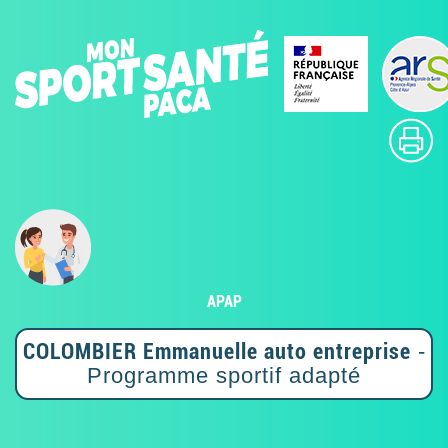
APAP
COLOMBIER Emmanuelle auto entreprise
-
Programme sportif adapté