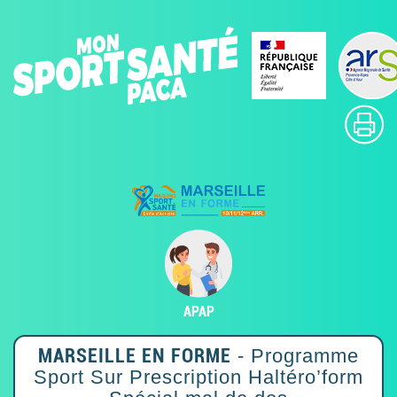
APAP
MARSEILLE EN FORME
- Programme
Sport Sur Prescription Haltéro’form