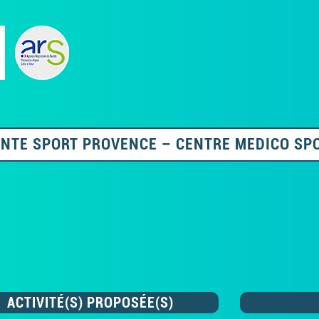
NTE SPORT PROVENCE – CENTRE MEDICO SP
ACTIVITÉ(S) PROPOSÉE(S)