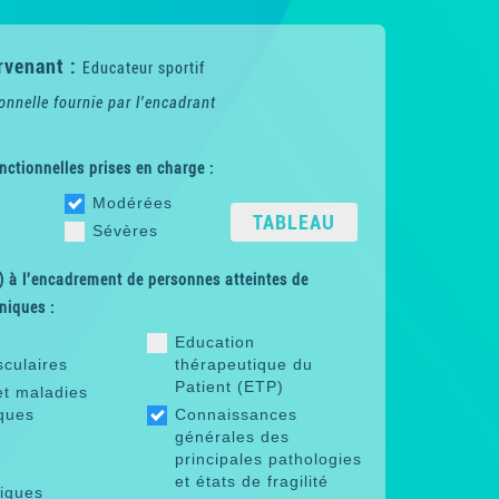
rvenant :
Educateur sportif
onnelle fournie par l'encadrant
nctionnelles prises en charge :
Modérées
TABLEAU
Sévères
 à l'encadrement de personnes atteintes de
niques :
Education
sculaires
thérapeutique du
Patient (ETP)
et maladies
ques
Connaissances
générales des
principales pathologies
et états de fragilité
riques