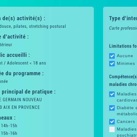
de(s) activité(s) :
Type d'inte
ouce, pilates, stretching postural
Carte professi
 d'activité :
térieur
Limitations fo
ic accueilli :
Aucune
t / Adolescent < 18 ans
Minimes
ée du programme :
Compétence(s)
nnée
maladies chro
 principal de pratique :
Maladies
E GERMAIN NOUVEAU
cardiova
0 AIX EN PROVENCE
Diabète 
métaboli
neaux :
Cancers
i 14h-15h
Maladies
i 15h-16h
psychiat