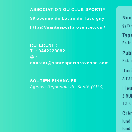
ASSOCIATION OU CLUB SPORTIF
Nom 
38 avenue de Lattre de Tassigny
gym d
https://santesportprovence.com/
Type
En in
RÉFÉRENT :
T. : 0442228082
Publ
@ :
Enfan
contact@santesportprovence.com
Dur
A l'a
SOUTIEN FINANCIER :
Agence Régionale de Santé (ARS)
Lieu
2 RU
1310
Cré
lund
lund