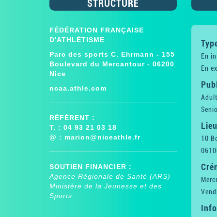
STRUCTURE
FÉDÉRATION FRANÇAISE
D'ATHLÉTISME
Type
Parc des sports C. Ehrmann - 155
En in
Boulevard du Mercantour - 06200
En ex
Nice
Publ
ncaa.athle.com
Adul
Senio
RÉFÉRENT :
Lieu
T. : 04 93 21 03 18
@ :
marion@niceathle.fr
10 B
0610
Cré
SOUTIEN FINANCIER :
Agence Régionale de Santé (ARS)
Mercr
Ministère de la Jeunesse et des
Vend
Sports
Inf