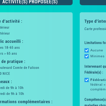
ACTIVITÉ(S) PROPOSÉE(S)
 d'activité :
Type d'inte
térieur
Carte professi
térieur
ic accueilli :
Limitations fo
tes 18-65 ans
Aucune
rs > 65 ans
Minimes
 de pratique :
Intervenant qua
oulevard Comte de Falicon
Fédérale(s) :
0 NICE
Fédérati
neaux :
fédéral 
edi de 9h à 10h
compléme
redi de 9h à 10h
Compétence(s)
ormations complémentaires :
maladies chro