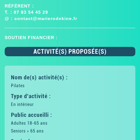
RÉFÉRENT :
T. : 07 83 54 45 29
@ :
contact@marierodekine.fr
SOUTIEN FINANCIER :
ACTIVITÉ(S) PROPOSÉE(S)
Nom de(s) activité(s) :
Pilates
Type d'activité :
En intérieur
Public accueilli :
Adultes 18-65 ans
Seniors > 65 ans