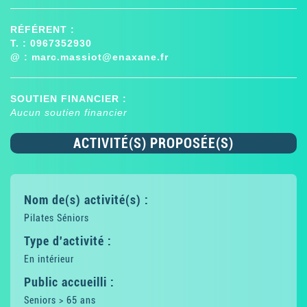
RÉFÉRENT :
T. : 0967352930
@ :
marc.massiot@enaxane.fr
SOUTIEN FINANCIER :
Aucun soutien financier
ACTIVITÉ(S) PROPOSÉE(S)
Nom de(s) activité(s) :
Pilates Séniors
Type d'activité :
En intérieur
Public accueilli :
Seniors > 65 ans