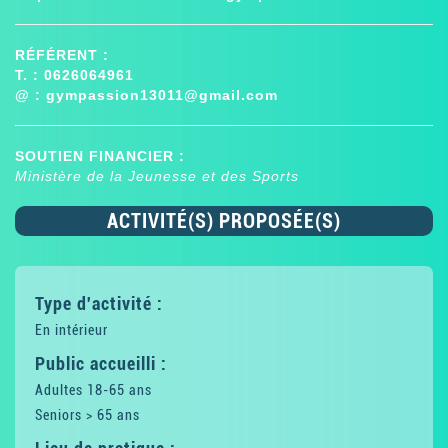
RÉFÉRENT :
T. : 0626064961
@ :
gympassion13011@gmail.com
SOUTIEN FINANCIER :
Ministère de la Jeunesse et des Sports
ACTIVITÉ(S) PROPOSÉE(S)
Type d'activité :
En intérieur
Public accueilli :
Adultes 18-65 ans
Seniors > 65 ans