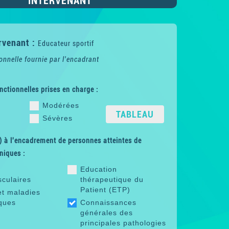
INTERVENANT
rvenant :
Educateur sportif
onnelle fournie par l'encadrant
nctionnelles prises en charge :
Modérées
TABLEAU
Sévères
 à l'encadrement de personnes atteintes de
niques :
Education
sculaires
thérapeutique du
Patient (ETP)
et maladies
ques
Connaissances
générales des
principales pathologies