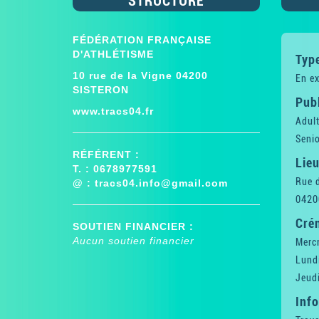
STRUCTURE
FÉDÉRATION FRANÇAISE
D'ATHLÉTISME
Type
10 rue de la Vigne 04200
En ex
SISTERON
Publ
www.tracs04.fr
Adul
Senio
RÉFÉRENT :
Lieu
T. : 0678977591
Rue 
@ :
tracs04.info@gmail.com
0420
Cré
SOUTIEN FINANCIER :
Aucun soutien financier
Merc
Lund
Jeud
Inf