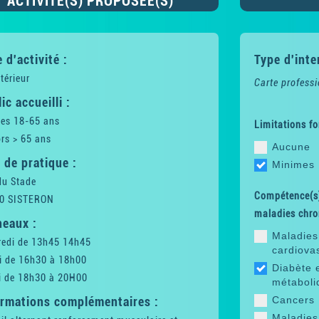
ACTIVITÉ(S) PROPOSÉE(S)
 d'activité :
Type d'inte
térieur
Carte professi
ic accueilli :
tes 18-65 ans
Limitations fo
rs > 65 ans
Aucune
 de pratique :
Minimes
du Stade
Compétence(s)
0 SISTERON
maladies chro
neaux :
Maladies
redi de 13h45 14h45
cardiova
i de 16h30 à 18h00
Diabète 
i de 18h30 à 20H00
métaboli
ormations complémentaires :
Cancers
Maladies