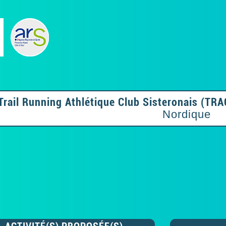
Trail Running Athlétique Club Sisteronais (TR
Nordique