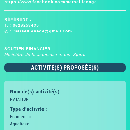
https://www.facebook.com/marseillenage
RÉFÉRENT :
T. : 0626258435
@ :
marseillenage@gmail.com
SOUTIEN FINANCIER :
Ministère de la Jeunesse et des Sports
ACTIVITÉ(S) PROPOSÉE(S)
Nom de(s) activité(s) :
NATATION
Type d'activité :
En intérieur
Aquatique