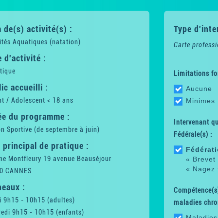
de(s) activité(s) :
Type d'inte
ités Aquatiques (natation)
Carte professi
 d'activité :
tique
Limitations fo
ic accueilli :
Aucune
t / Adolescent < 18 ans
Minimes
ée du programme :
Intervenant qua
n Sportive (de septembre à juin)
Fédérale(s) :
 principal de pratique :
Fédérati
ine Montfleury 19 avenue Beauséjour
« Brevet 
« Nagez 
0 CANNES
neaux :
Compétence(s)
 9h15 - 10h15 (adultes)
maladies chro
edi 9h15 - 10h15 (enfants)
Maladies