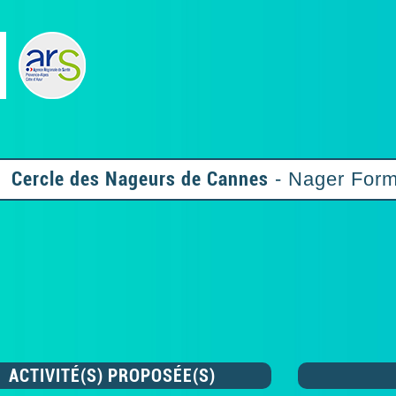
Cercle des Nageurs de Cannes
- Nager For
ACTIVITÉ(S) PROPOSÉE(S)