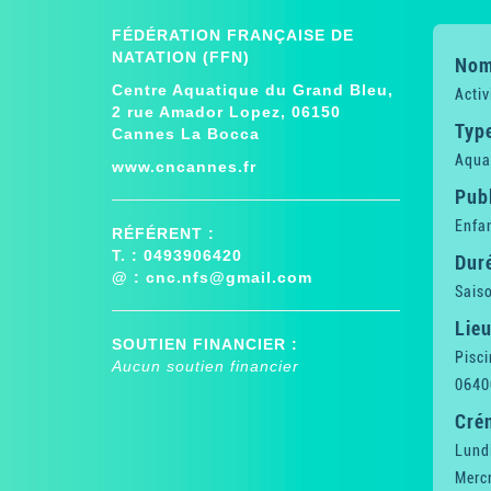
FÉDÉRATION FRANÇAISE DE
NATATION (FFN)
Nom 
Centre Aquatique du Grand Bleu,
Activ
2 rue Amador Lopez, 06150
Type
Cannes La Bocca
Aqua
www.cncannes.fr
Publ
Enfan
RÉFÉRENT :
T. : 0493906420
Dur
@ :
cnc.nfs@gmail.com
Saiso
Lieu
SOUTIEN FINANCIER :
Pisc
Aucun soutien financier
0640
Cré
Lundi
Mercr