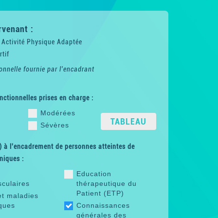
rvenant :
 Activité Physique Adaptée
tif
onnelle fournie par l'encadrant
nctionnelles prises en charge :
Modérées
TABLEAU
Sévères
 à l'encadrement de personnes atteintes de
niques :
Education
sculaires
thérapeutique du
Patient (ETP)
et maladies
ques
Connaissances
générales des