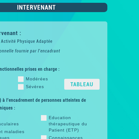
INTERVENANT
rvenant :
 Activité Physique Adaptée
onnelle fournie par l'encadrant
nctionnelles prises en charge :
Modérées
TABLEAU
Sévères
 à l'encadrement de personnes atteintes de
niques :
Education
sculaires
thérapeutique du
Patient (ETP)
et maladies
ques
Connaissances