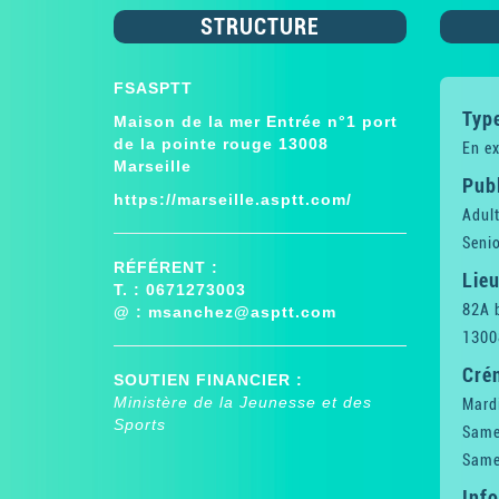
STRUCTURE
FSASPTT
Type
Maison de la mer Entrée n°1 port
de la pointe rouge 13008
En ex
Marseille
Publ
https://marseille.asptt.com/
Adul
Senio
RÉFÉRENT :
Lieu
T. : 0671273003
82A 
@ :
msanchez@asptt.com
1300
Cré
SOUTIEN FINANCIER :
Ministère de la Jeunesse et des
Mard
Sports
Same
Same
Inf