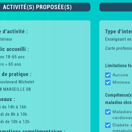
ACTIVITÉ(S) PROPOSÉE(S)
 d'activité :
Type d'inte
térieur
Enseignant en
ic accueilli :
Carte professi
tes 18-65 ans
rs > 65 ans
Limitations fo
 de pratique :
Aucune
boulevard Michelet
Minimes
8 MARSEILLE 08
Compétence(s)
neaux :
maladies chro
i de 14h à 16h
Maladies
di de 8h à 10h
cardiova
di de 10h à 12h
Diabète 
ormations complémentaires :
métaboli