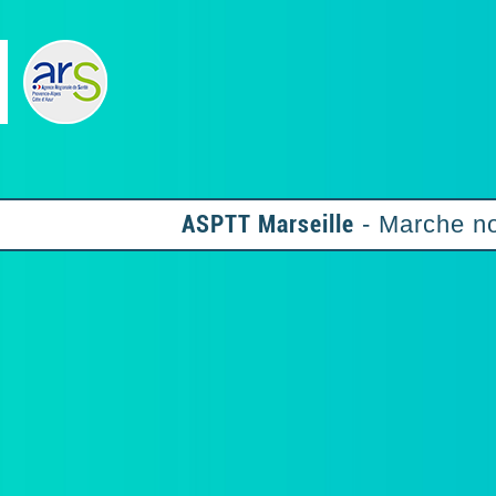
ASPTT Marseille
- Marche no