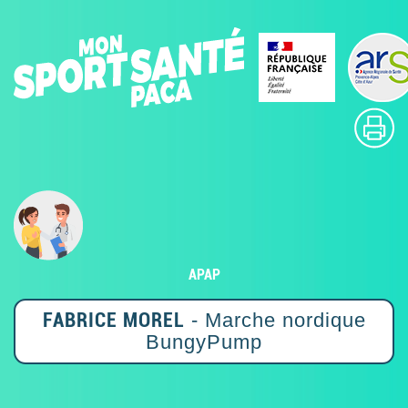
APAP
FABRICE MOREL
- Marche nordique
BungyPump