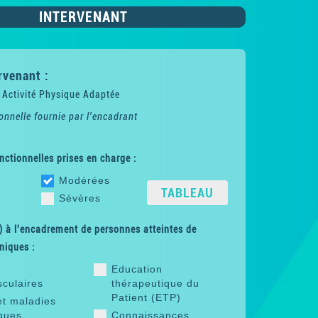
INTERVENANT
rvenant :
 Activité Physique Adaptée
onnelle fournie par l'encadrant
nctionnelles prises en charge :
Modérées
TABLEAU
Sévères
 à l'encadrement de personnes atteintes de
niques :
Education
sculaires
thérapeutique du
Patient (ETP)
et maladies
ques
Connaissances