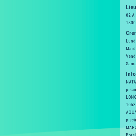
Lieu
82 A
1300
Cré
Lund
Mard
Vend
Same
Inf
NATA
pisci
LONG
10h30
AQUA
pisc
MARC
Borel