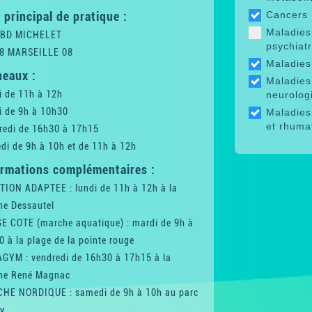
 principal de pratique :
Cancers
Maladies
 BD MICHELET
psychiat
8 MARSEILLE 08
Maladies 
neaux :
Maladies
i de 11h à 12h
neurolog
i de 9h à 10h30
Maladies
et rhuma
redi de 16h30 à 17h15
di de 9h à 10h et de 11h à 12h
ormations complémentaires :
TION ADAPTEE : lundi de 11h à 12h à la
ne Dessautel
E COTE (marche aquatique) : mardi de 9h à
 à la plage de la pointe rouge
GYM : vendredi de 16h30 à 17h15 à la
ine René Magnac
HE NORDIQUE : samedi de 9h à 10h au parc
y