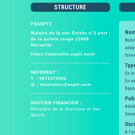
STRUCTURE
FSASPTT
Nom 
Maison de la mer Entrée n°1 port
de la pointe rouge 13008
Nata
Marseille
adap
https://marseille.asptt.com/
form
Type
RÉFÉRENT :
En in
T. : 0671273003
En ex
@ :
msanchez@asptt.com
Aqua
Publ
SOUTIEN FINANCIER :
Adul
Ministère de la Jeunesse et des
Senio
Sports
Dur
A l'a