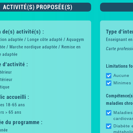
ACTIVITÉ(S) PROPOSÉE(S)
de(s) activité(s) :
Type d'inte
tion adaptée / Longe côte adapté / Aquagym
Enseignant en
tée / Marche nordique adaptée / Remise en
Carte professi
e adaptée
 d'activité :
Limitations fo
térieur
Aucune
térieur
Minimes
tique
Compétence(s)
ic accueilli :
maladies chro
tes 18-65 ans
rs > 65 ans
Maladies
cardiova
ée du programme :
Diabète 
nnée
métaboli