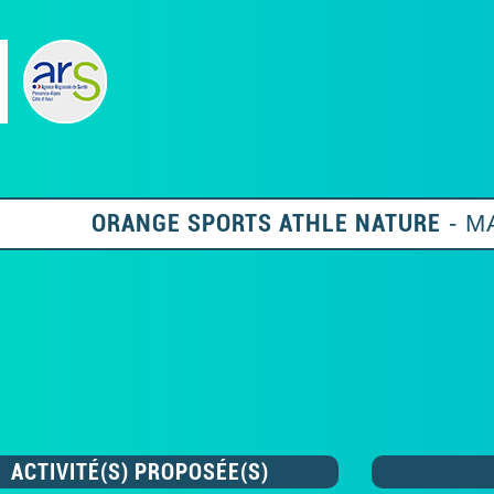
ORANGE SPORTS ATHLE NATURE
- M
ACTIVITÉ(S) PROPOSÉE(S)