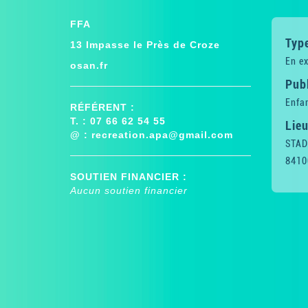
FFA
Type
13 Impasse le Près de Croze
En ex
osan.fr
Publ
Enfan
RÉFÉRENT :
T. : 07 66 62 54 55
Lieu
@ :
recreation.apa@gmail.com
STAD
8410
SOUTIEN FINANCIER :
Aucun soutien financier