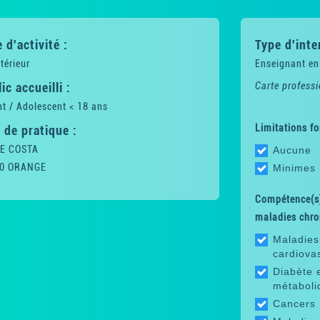
 d'activité :
Type d'inte
térieur
Enseignant en
ic accueilli :
Carte professi
t / Adolescent < 18 ans
Limitations fo
 de pratique :
E COSTA
Aucune
0 ORANGE
Minimes
Compétence(s)
maladies chro
Maladies
cardiova
Diabète 
métaboli
Cancers