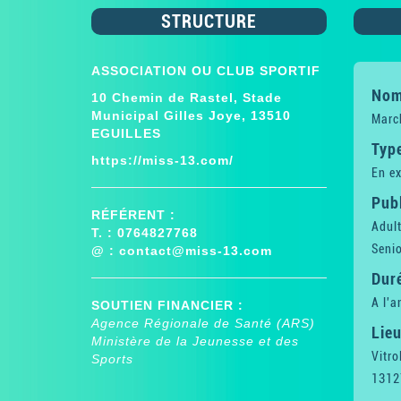
STRUCTURE
ASSOCIATION OU CLUB SPORTIF
Nom 
10 Chemin de Rastel, Stade
Municipal Gilles Joye, 13510
Marc
EGUILLES
Type
https://miss-13.com/
En ex
Publ
RÉFÉRENT :
Adul
T. : 0764827768
Senio
@ :
contact@miss-13.com
Dur
A l'a
SOUTIEN FINANCIER :
Agence Régionale de Santé (ARS)
Lieu
Ministère de la Jeunesse et des
Vitro
Sports
1312