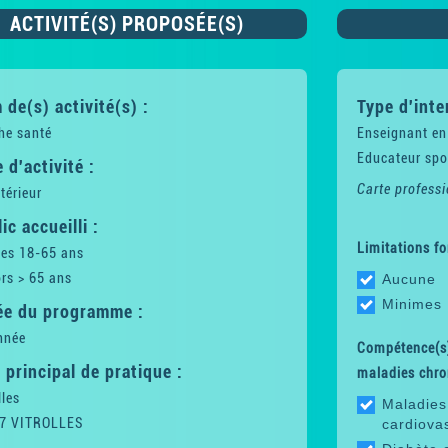
ACTIVITÉ(S) PROPOSÉE(S)
de(s) activité(s) :
Type d'inte
he santé
Enseignant en
Educateur spor
 d'activité :
Carte professi
térieur
ic accueilli :
Limitations fo
tes 18-65 ans
rs > 65 ans
Aucune
Minimes
ée du programme :
nnée
Compétence(s)
 principal de pratique :
maladies chro
lles
Maladies
7 VITROLLES
cardiova