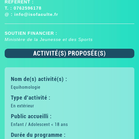
RÉFÉRENT :
T. : 0762596178
@ :
info@isofaculte.fr
SOUTIEN FINANCIER :
Ministère de la Jeunesse et des Sports
ACTIVITÉ(S) PROPOSÉE(S)
Nom de(s) activité(s) :
Equihomologie
Type d'activité :
En extérieur
Public accueilli :
Enfant / Adolescent < 18 ans
Durée du programme :