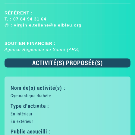
RÉFÉRENT :
T. : 07 84 94 31 64
@ :
virginie.tellene@sielbleu.org
SOUTIEN FINANCIER :
Agence Régionale de Santé (ARS)
ACTIVITÉ(S) PROPOSÉE(S)
Nom de(s) activité(s) :
Gymnastique diabète
Type d'activité :
En intérieur
En extérieur
Public accueilli :