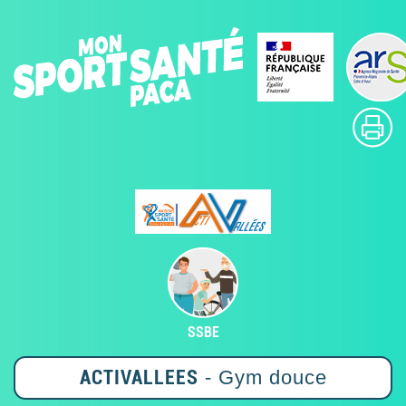
SSBE
ACTIVALLEES
- Gym douce