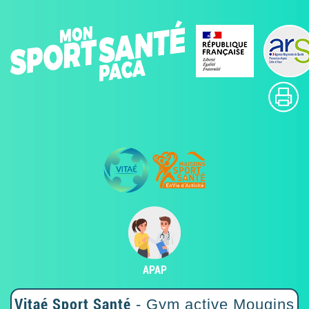
APAP
Vitaé Sport Santé
- Gym active Mougins