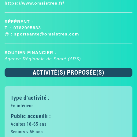
https://www.omsistres.fr/
RÉFÉRENT :
T. : 0782095833
@ :
sportsante@omsistres.com
SOUTIEN FINANCIER :
Agence Régionale de Santé (ARS)
ACTIVITÉ(S) PROPOSÉE(S)
Type d'activité :
En intérieur
Public accueilli :
Adultes 18-65 ans
Seniors > 65 ans