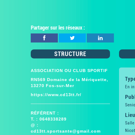
Partager sur les réseaux :
STRUCTURE
ASSOCIATION OU CLUB SPORTIF
Type
RN569 Domaine de la Mériquette,
13270 Fos-sur-Mer
En in
https://www.cd13tt.fr/
Publ
Senio
RÉFÉRENT :
Lieu
T. : 0648338289
Salle
@ :
Nico
cd13tt.sportsante@gmail.com