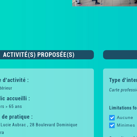
ACTIVITÉ(S) PROPOSÉE(S)
 d'activité :
Type d'inte
térieur
Carte professi
ic accueilli :
rs > 65 ans
Limitations fo
 de pratique :
Aucune
 Lucie Aubrac , 28 Boulevard Dominique
Minimes
tra