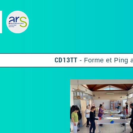
CD13TT
- Forme et Ping 