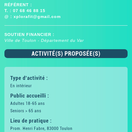
RÉFÉRENT :
T. : 07 68 46 88 15
@ :
xplorafit@gmail.com
SOUTIEN FINANCIER :
Ville de Toulon - Département du Var
ACTIVITÉ(S) PROPOSÉE(S)
Type d'activité :
En intérieur
Public accueilli :
Adultes 18-65 ans
Seniors > 65 ans
Lieu de pratique :
Prom. Henri Fabre, 83000 Toulon