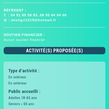
RÉFÉRENT :
T. : 04 91 85 58 83..06 95 84 84 00
@ :
mistigri1219@hotmail.fr
SOUTIEN FINANCIER :
Aucun soutien financier
ACTIVITÉ(S) PROPOSÉE(S)
Type d'activité :
En intérieur
En extérieur
Public accueilli :
Adultes 18-65 ans
Seniors > 65 ans