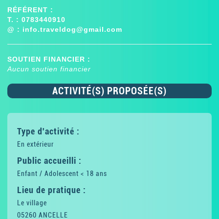
RÉFÉRENT :
T. : 0783440910
@ :
info.traveldog@gmail.com
SOUTIEN FINANCIER :
Aucun soutien financier
ACTIVITÉ(S) PROPOSÉE(S)
Type d'activité :
En extérieur
Public accueilli :
Enfant / Adolescent < 18 ans
Lieu de pratique :
Le village
05260 ANCELLE